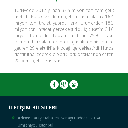
Türkiye’de 2017 yılında 37.5 milyon ton ham çelik
üretildi. Kütük ve demir çelik ürünü olarak 16.4
milyon ton ithalat yapıldı. Farklı ürünlerden 18.3
milyon ton ihracat gerçekleştirildi. İç tüketim 34.6
milyon ton oldu. Toplam üretimin 25.9 milyon
tonunu hurdaları eriterek çubuk demir haline
getiren 29 elektrikli ark ocağı gerçekleştirdi. Hurda
demir ithal ederek, elektrikli ark ocaklarında eriten
20 demir çelik tesisi var.
İLETİŞİM BİLGİLERİ
Adres:
Saray Mahallesi Sanayi Caddesi N0: 40
Ümraniye / İstanbul